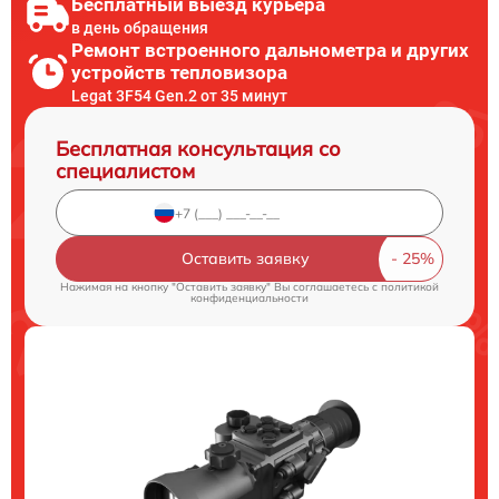
Бесплатный выезд курьера
в день обращения
Ремонт встроенного дальнометра и других
устройств тепловизора
Legat 3F54 Gen.2 от 35 минут
Бесплатная консультация со
специалистом
Оставить заявку
Нажимая на кнопку "Оставить заявку" Вы соглашаетесь c
политикой
конфиденциальности