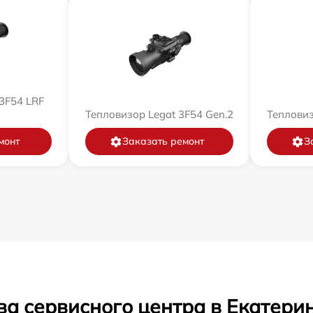
3F54 LRF
Тепловизор Legat 3F54 Gen.2
Тепловиз
монт
Заказать ремонт
З
ва сервисного центра в Екатери