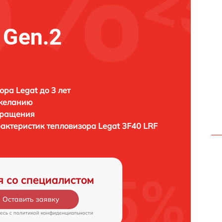
 Gen.2
ора Legat до 3 лет
 желанию
бращения
рактеристик тепловизора
Legat 3F40 LRF
я со специалистом
Оставить заявку
есь c
политикой конфиденциальности