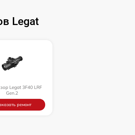
в Legat
зор Legat 3F40 LRF
Gen.2
аказать ремонт