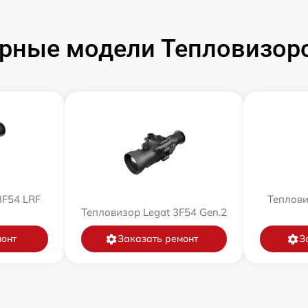
рные модели Тепловизоро
3F54 LRF
Теплови
Тепловизор Legat 3F54 Gen.2
монт
Заказать ремонт
З