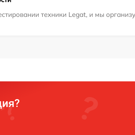
стировании техники Legat, и мы организ
ция?