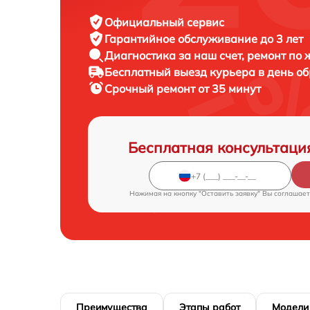
Официальный сервис
Гарантийное обслуживание
до 3 лет
Диагностика за наш счет,
ремонт по
Бесплатный выезд курьера
в день о
Срочный ремонт
от 35 минут
Бесплатная консультаци
Нажимая на кнопку "Оставить заявку" Вы соглашает
Преимущества
Этапы работ
Модели